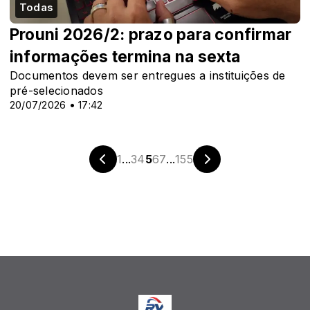
Todas
Prouni 2026/2: prazo para confirmar
informações termina na sexta
Documentos devem ser entregues a instituições de
pré-selecionados
20/07/2026 • 17:42
1
...
3
4
5
6
7
...
155