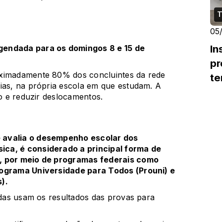
T
05
In
gendada para os domingos 8 e 15 de
pr
oximadamente 80% dos concluintes da rede
te
ias, na própria escola em que estudam. A
so e reduzir deslocamentos.
 avalia o desempenho escolar dos
ca, é considerado a principal forma de
l, por meio de programas federais como
ograma Universidade para Todos (Prouni)
e
s)
.
vadas usam os resultados das provas para