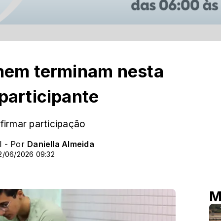
Enem terminam nesta
participante
irmar participação
l - Por
Daniella Almeida
2/06/2026 09:32
M