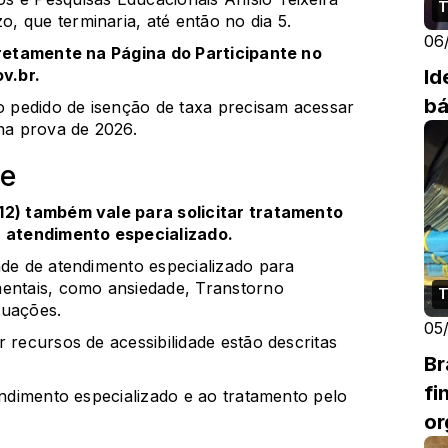
T
o, que terminaria, até então no dia 5.
06
diretamente na
Página do Participante
no
Id
ov.br
.
bá
 pedido de isenção de taxa precisam acessar
 na prova de 2026.
de
(12) também vale para solicitar tratamento
r atendimento especializado.
ade de atendimento especializado para
mentais, como ansiedade, Transtorno
T
tuações.
05
 recursos de acessibilidade estão descritas
Br
fi
endimento especializado e ao tratamento pelo
or