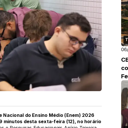
T
06
CB
co
Fe
 Nacional do Ensino Médio (Enem) 2026
 minutos desta sexta-feira (12), no horário
s e Pesquisas Educacionais Anísio Teixeira