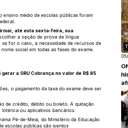
do ensino médio de escolas públicas foram
ederal.
rmar, até esta sexta-feira, sua
escolher a opção de prova de língua
r, se for o caso, a necessidade de recursos de
T
lo nome social em todas as fases do exame.
05
ON
i gerar a GRU Cobrança no valor de R$ 85
hi
af
ções, o pagamento da taxa do exame deve ser
o de crédito, débito ou boleto. A quitação
lotérica ou aplicativos bancários.
grama Pé-de-Meia, do Ministério da Educação
e escolas públicas são isentos