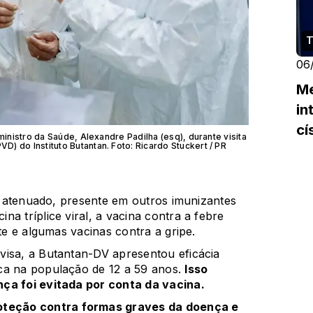
T
06
Me
in
cí
 ministro da Saúde, Alexandre Padilha (esq), durante visita
) do Instituto Butantan. Foto: Ricardo Stuckert / PR
vo atenuado, presente em outros imunizantes
a tríplice viral, a vacina contra a febre
ite e algumas vacinas contra a gripe.
visa, a Butantan-DV apresentou eficácia
ca na população de 12 a 59 anos.
Isso
nça foi evitada por conta da vacina.
teção contra formas graves da doença e