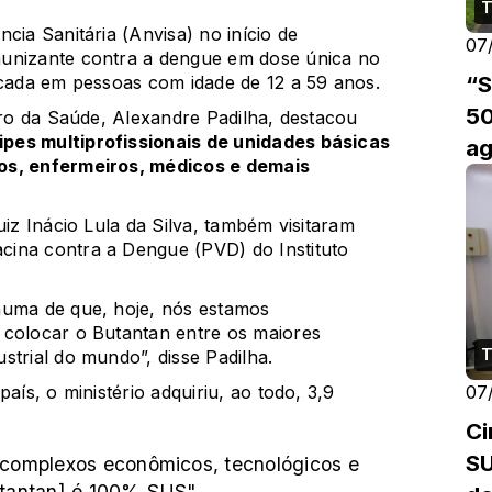
T
cia Sanitária (Anvisa) no início de
07
imunizante contra a dengue em dose única no
“S
icada em pessoas com idade de 12 a 59 anos.
50
tro da Saúde, Alexandre Padilha, destacou
pes multiprofissionais de unidades básicas
a
os, enfermeiros, médicos e demais
uiz Inácio Lula da Silva, também visitaram
ina contra a Dengue (PVD) do Instituto
huma de que, hoje, nós estamos
 colocar o Butantan entre os maiores
T
strial do mundo”, disse Padilha.
 país,
o ministério adquiriu, ao todo, 3,9
07
Ci
S
 complexos econômicos, tecnológicos e
Butantan] é 100% SUS".