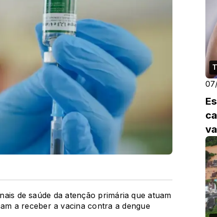
T
07
Es
ca
va
ionais de saúde da atenção primária que atuam
am a receber a vacina contra a dengue