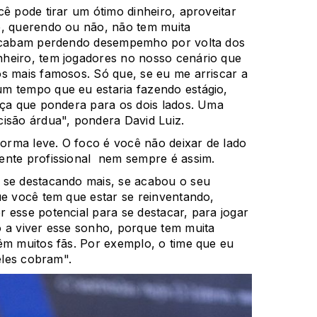
ê pode tirar um ótimo dinheiro, aproveitar
e, querendo ou não, não tem muita
s acabam perdendo desempemho por volta dos
heiro, tem jogadores no nosso cenário que
s mais famosos. Só que, se eu me arriscar a
m tempo que eu estaria fazendo estágio,
nça que pondera para os dois lados. Uma
isão árdua", pondera David Luiz.
forma leve. O foco é você não deixar de lado
ente profissional nem sempre é assim.
 se destacando mais, se acabou o seu
ue você tem que estar se reinventando,
 esse potencial para se destacar, para jogar
o a viver esse sonho, porque tem muita
êm muitos fãs. Por exemplo, o time que eu
 eles cobram".