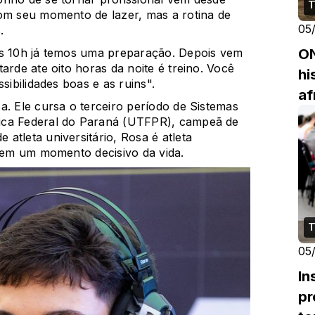
T
com seu momento de lazer, mas a rotina de
05
.
ON
as 10h já temos uma preparação. Depois vem
arde ate oito horas da noite é treino. Você
hi
sibilidades boas e as ruins".
af
a. Ele cursa o terceiro período de Sistemas
ica Federal do Paraná (UTFPR), campeã de
atleta universitário, Rosa é atleta
á em um momento decisivo da vida.
T
05
In
pr