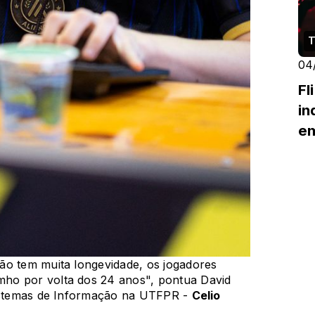
T
04
Fl
i
em
ão tem muita longevidade, os jogadores
ho por volta dos 24 anos", pontua David
Sistemas de Informação na UTFPR -
Celio