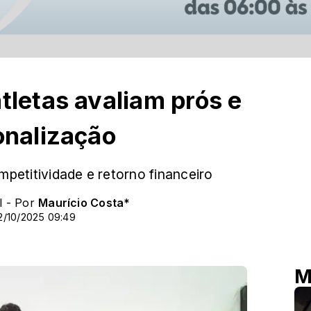
tletas avaliam prós e
onalização
mpetitividade e retorno financeiro
l - Por
Maurício Costa*
2/10/2025 09:49
M