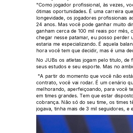
"Como jogador profissional, às vezes, voc
ótimas oportunidades. É uma carreira qu
longevidade, os jogadores profissionai
24 anos. Mas você pode ganhar muito din
ganham cerca de 100 mil reais por mês, o
chegar nesse patamar, eu posso perder u
estaria me especializando. É aquela bala
hora você tem que decidir, mas é uma dec
No JUBs os atletas jogam pelo titulo, de 
seus estudos e seu esporte. Mas no ambi
"A partir do momento que você não está
contrato, você vai rodar. É um cenário q
melhorando, aperfeiçoando, para você ter
em times grandes. Tem que estar dispost
cobrança. Não só do seu time, os times t
jogava, tinha mais de 3 mil seguidores, e