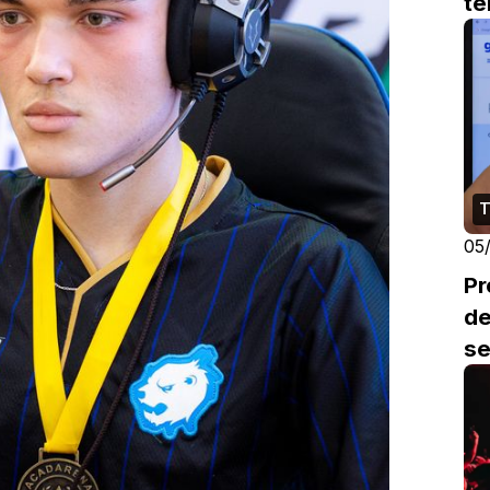
te
T
05
Pr
de
s