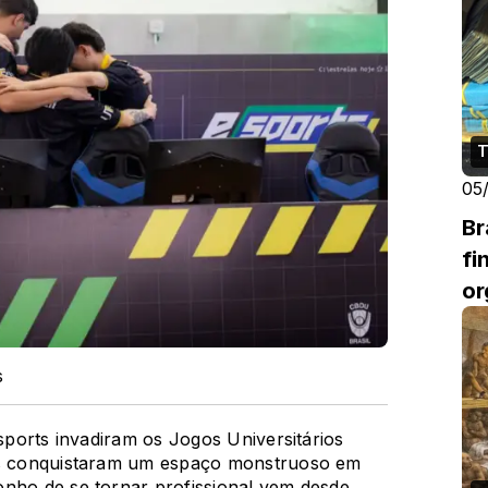
T
05
Br
fi
or
s
-sports invadiram os Jogos Universitários
les conquistaram um espaço monstruoso em
onho de se tornar profissional vem desde