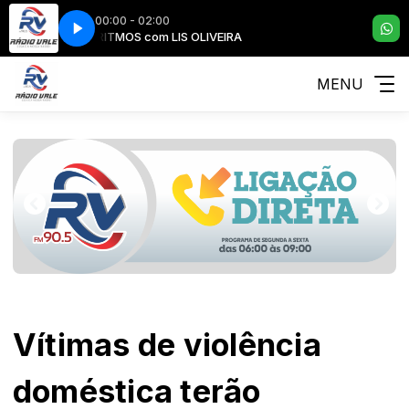
00:00 - 02:00
LIVEIRA
RITMOS com LIS OLIVEIRA
RACING AND MUSIC com LIS OLIVEIRA
MENU
Vítimas de violência
doméstica terão