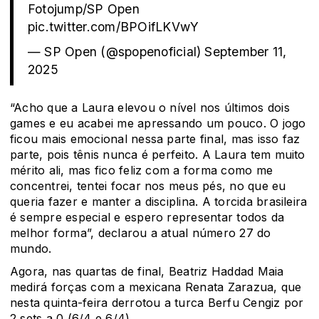
Fotojump/SP Open
pic.twitter.com/BPOifLKVwY
— SP Open (@spopenoficial)
September 11,
2025
“Acho que a Laura elevou o nível nos últimos dois
games e eu acabei me apressando um pouco. O jogo
ficou mais emocional nessa parte final, mas isso faz
parte, pois tênis nunca é perfeito. A Laura tem muito
mérito ali, mas fico feliz com a forma como me
concentrei, tentei focar nos meus pés, no que eu
queria fazer e manter a disciplina. A torcida brasileira
é sempre especial e espero representar todos da
melhor forma”, declarou a atual número 27 do
mundo.
Agora, nas quartas de final, Beatriz Haddad Maia
medirá forças com a mexicana Renata Zarazua, que
nesta quinta-feira derrotou a turca Berfu Cengiz por
2 sets a 0 (6/4 e 6/4).