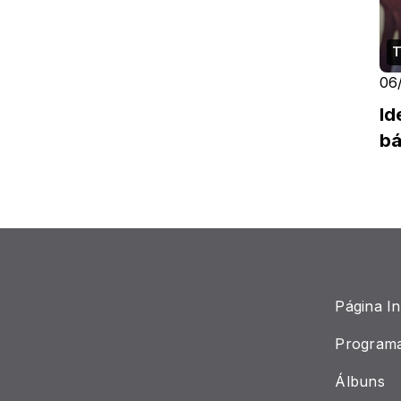
T
06
Id
bá
Página Ini
Program
Álbuns