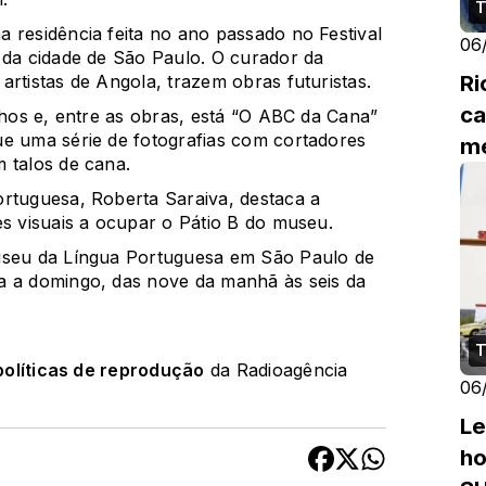
T
 residência feita no ano passado no Festival
06
 da cidade de São Paulo. O curador da
Ri
artistas de Angola, trazem obras futuristas.
ca
lhos e, entre as obras, está “O ABC da Cana”
ue uma série de fotografias com cortadores
me
 talos de cana.
ortuguesa, Roberta Saraiva, destaca a
es visuais a ocupar o Pátio B do museu.
Museu da Língua Portuguesa em São Paulo de
a a domingo, das nove da manhã às seis da
T
políticas de reprodução
da Radioagência
06
Le
ho