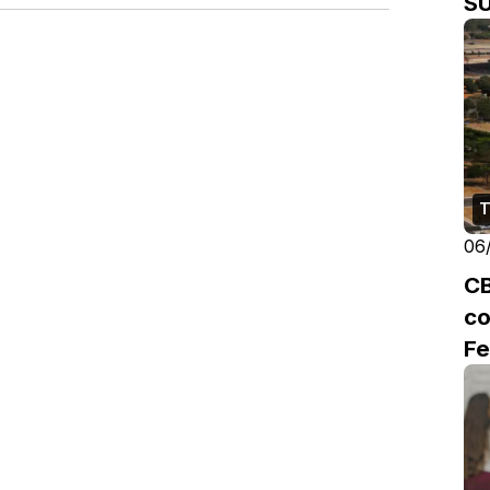
S
T
06
CB
co
Fe