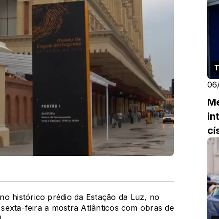
T
06
Me
in
cí
no histórico prédio da Estação da Luz, no
a sexta-feira a mostra Atlânticos com obras de
.