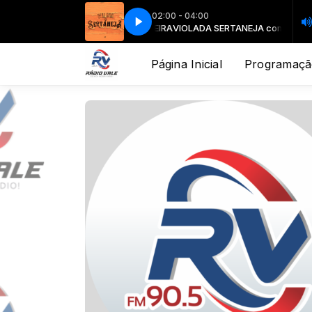
02:00 - 04:00
 SERTANEJA com EMANUEL VIEIRA
SERTANEJO com LUCAS ANDRADE
PLAY SERTANEJO com LUCAS ANDRAD
VIOLADA SERTANEJA com EMANUEL VI
Página Inicial
Programaçã